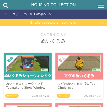
HOUSING COLLECTION
「カテゴリー」の一覧 -Category List-
English speakers, look here.
― CATEGORY ―
ぬいぐるみ
ぬいぐるみショーウィンドウ -
マグのぬいぐるみ -Stuffed
Toymaker's Show Window-
Cinduruva-
2023年5月2日
2022年6月7日
ぬいぐるみ
ぬいぐるみ