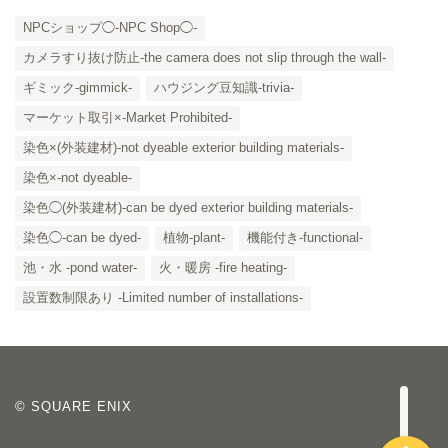
NPCショップ◯-NPC Shop◯-
カメラすり抜け防止-the camera does not slip through the wall-
ギミック-gimmick-
ハウジング豆知識-trivia-
マーケット取引×-Market Prohibited-
染色×(外装建材)-not dyeable exterior building materials-
染色×-not dyeable-
「カテゴリー」の一覧 -
染色◯(外装建材)-can be dyed exterior building materials-
Category List-
染色◯-can be dyed-
植物-plant-
機能付き-functional-
HOUSING COLLECTIONと
池・水 -pond water-
火・暖房 -fire heating-
は
設置数制限あり -Limited number of installations-
ご要望はコチラから
© SQUARE ENIX