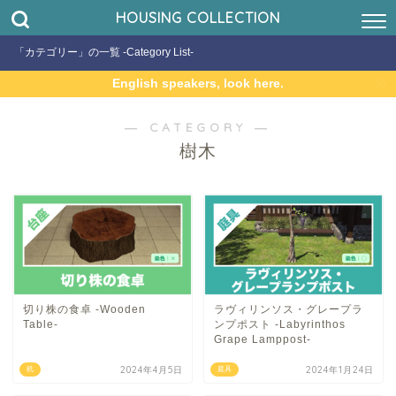
HOUSING COLLECTION
「カテゴリー」の一覧 -Category List-
English speakers, look here.
― CATEGORY ―
樹木
切り株の食卓 -Wooden
ラヴィリンソス・グレープラ
Table-
ンプポスト -Labyrinthos
Grape Lamppost-
2024年4月5日
2024年1月24日
机
庭具