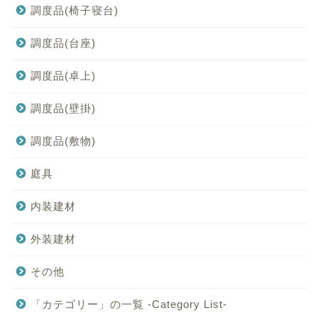
調度品(椅子寝台)
調度品(台座)
調度品(卓上)
調度品(壁掛)
調度品(敷物)
庭具
内装建材
外装建材
その他
「カテゴリー」の一覧 -Category List-