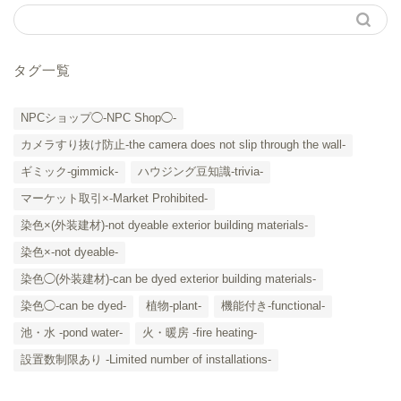
タグ一覧
NPCショップ◯-NPC Shop◯-
カメラすり抜け防止-the camera does not slip through the wall-
ギミック-gimmick-
ハウジング豆知識-trivia-
マーケット取引×-Market Prohibited-
染色×(外装建材)-not dyeable exterior building materials-
染色×-not dyeable-
「カテゴリー」の一覧 -
染色◯(外装建材)-can be dyed exterior building materials-
Category List-
染色◯-can be dyed-
植物-plant-
機能付き-functional-
HOUSING COLLECTIONと
池・水 -pond water-
火・暖房 -fire heating-
は
設置数制限あり -Limited number of installations-