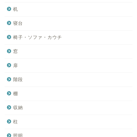
机
寝台
椅子・ソファ・カウチ
窓
扉
階段
棚
収納
柱
照明