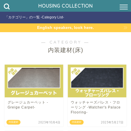
HOUSING COLLECTION
「カテゴリー」の一覧 -Category List-
English speakers, look here.
― CATEGORY ―
内装建材(床)
グレージュカーペット -
ウォッチャーズパレス・フロ
Greige Carpet-
ーリング -Watcher's Palace
Flooring-
2023年10月4日
2023年5月27日
内装建材
内装建材