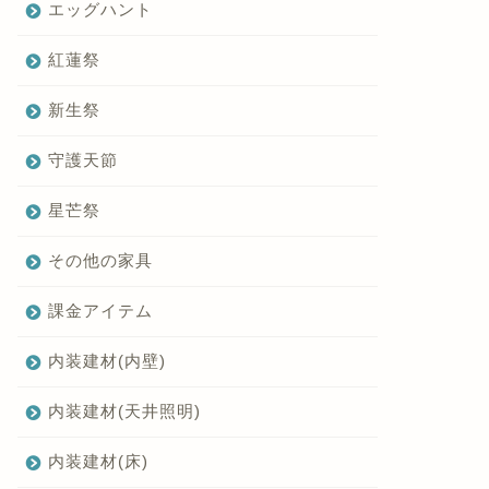
エッグハント
紅蓮祭
新生祭
守護天節
星芒祭
その他の家具
課金アイテム
内装建材(内壁)
内装建材(天井照明)
内装建材(床)