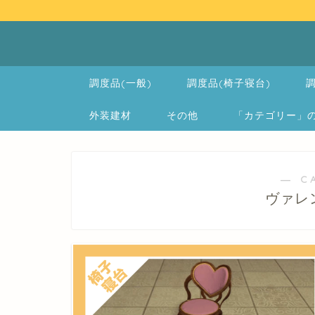
調度品(一般)
調度品(椅子寝台)
調
外装建材
その他
「カテゴリー」の一覧 
― C
ヴァレ