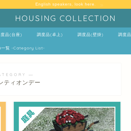
English speakers, look here.
HOUSING COLLECTION
度品(台座)
調度品(卓上)
調度品(壁掛)
調度品
-Category List-
ATEGORY ―
ンティオンデー