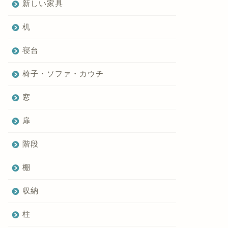
新しい家具
机
寝台
椅子・ソファ・カウチ
窓
扉
階段
棚
収納
柱