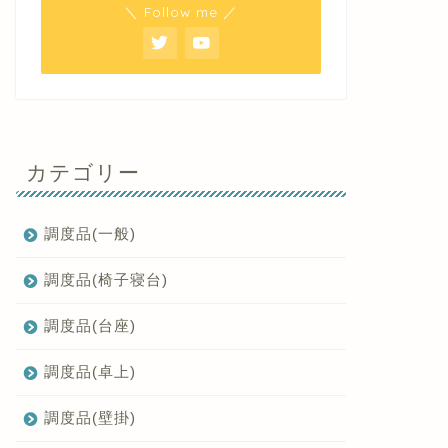
＼ Follow me ／
カテゴリー
調度品(一般)
調度品(椅子寝台)
調度品(台座)
調度品(卓上)
調度品(壁掛)