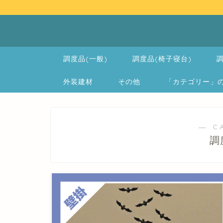
調度品(一般)
調度品(椅子寝台)
調
外装建材
その他
「カテゴリー」の一覧 
― C
調