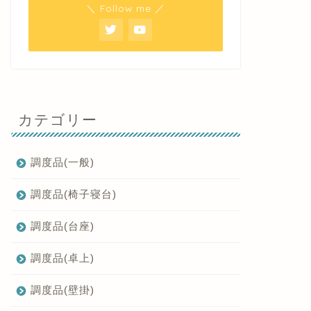
＼ Follow me ／
カテゴリー
調度品(一般)
調度品(椅子寝台)
調度品(台座)
調度品(卓上)
調度品(壁掛)