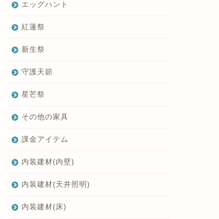
エッグハント
紅蓮祭
新生祭
守護天節
星芒祭
その他の家具
課金アイテム
内装建材(内壁)
内装建材(天井照明)
内装建材(床)