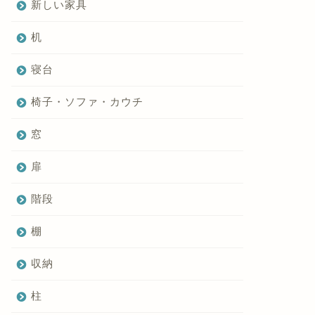
新しい家具
机
寝台
椅子・ソファ・カウチ
窓
扉
階段
棚
収納
柱