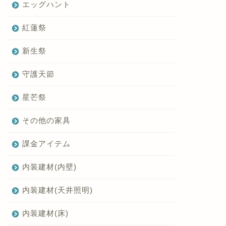
エッグハント
紅蓮祭
新生祭
守護天節
星芒祭
その他の家具
課金アイテム
内装建材(内壁)
内装建材(天井照明)
内装建材(床)