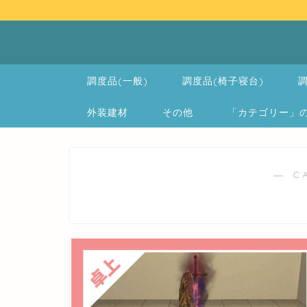
調度品(一般)
調度品(椅子寝台)
調
外装建材
その他
「カテゴリー」の一覧 
― C