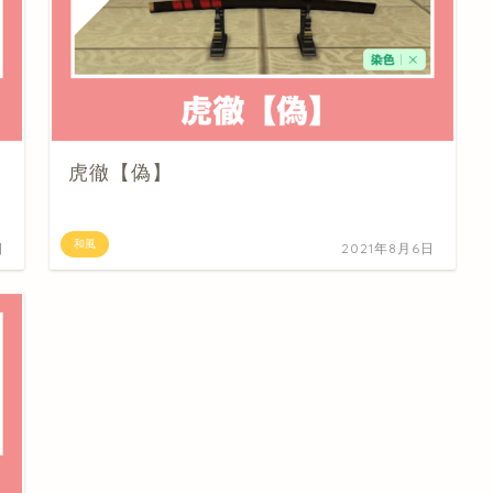
虎徹【偽】
和風
日
2021年8月6日