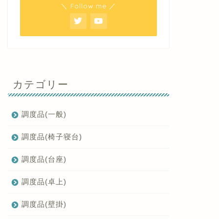
＼ Follow me ／
カテゴリー
調度品(一般)
調度品(椅子寝台)
調度品(台座)
調度品(卓上)
調度品(壁掛)