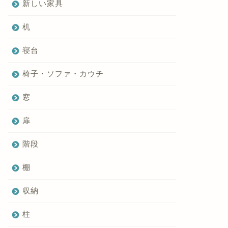
新しい家具
机
寝台
椅子・ソファ・カウチ
窓
扉
階段
棚
収納
柱