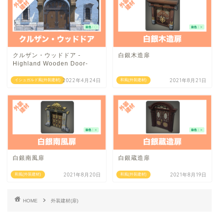
クルザン・ウッドドア -
白銀木造扉
Highland Wooden Door-
2022年4月24日
2021年8月21日
イシュガルド風(外装建材)
和風(外装建材)
白銀南風扉
白銀蔵造扉
2021年8月20日
2021年8月19日
和風(外装建材)
和風(外装建材)
HOME
外装建材(扉)