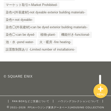
マーケット取引×-Market Prohibited-
染色×(外装建材)-not dyeable exterior building materials-
染色×-not dyeable-
「カテゴリー」の一覧 -
染色◯(外装建材)-can be dyed exterior building materials-
Category List-
染色◯-can be dyed-
植物-plant-
機能付き-functional-
HOUSING COLLECTIONと
池・水 -pond water-
火・暖房 -fire heating-
は
設置数制限あり -Limited number of installations-
ご要望はコチラから
© SQUARE ENIX
MENU
FAN BOXなどご支援について
ハウジングコレクションについて
2021–2026 FF14ハウジング家具データベース|HOUSING COLLECTION