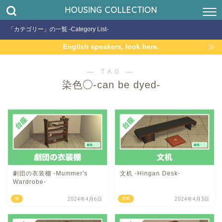
HOUSING COLLECTION
「カテゴリー」の一覧 -Category List-
English speakers, look here.
― TAG ―
染色◯-can be dyed-
劇団の衣装棚 -Mummer's
文机 -Hingan Desk-
Wardrobe-
2024年4月6日
2024年4月3日
棚
和風