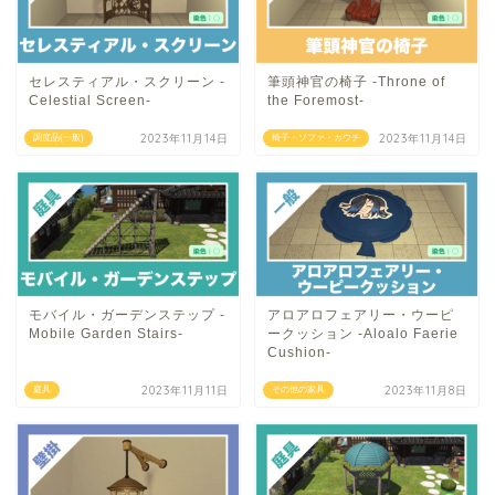
セレスティアル・スクリーン -
筆頭神官の椅子 -Throne of
Celestial Screen-
the Foremost-
2023年11月14日
2023年11月14日
調度品(一般)
椅子・ソファ・カウチ
モバイル・ガーデンステップ -
アロアロフェアリー・ウーピ
Mobile Garden Stairs-
ークッション -Aloalo Faerie
Cushion-
2023年11月11日
2023年11月8日
庭具
その他の家具