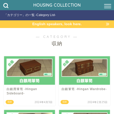
HOUSING COLLECTION
「カテゴリー」の一覧 -Category List-
English speakers, look here.
― CATEGORY ―
収納
白銀用箪笥 -Hingan
白銀箪笥 -Hingan Wardrobe-
Sideboard-
2024年4月3日
2024年2月25日
収納
収納