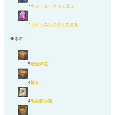
7
ウォータークリスタル
7
ライトニングクリスタル
◆素材
5
焼過煉瓦
4
煉瓦
4
黒衣森の苗