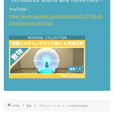
YouTube：
https://www.youtube.com/channel/UCc37MZLB
SOaQwyXADn5VQoQ
HOME
庭具
プランターファウンテン -Fruitful Fountain-