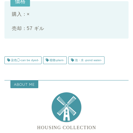
価格
購入：×
売却：57 ギル
染色◯-can be dyed-
植物-plant-
池・水 -pond water-
ABOUT ME
HOUSING COLLECTION