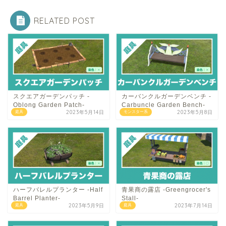
RELATED POST
スクエアガーデンパッチ -
カーバンクルガーデンベンチ -
Oblong Garden Patch-
Carbuncle Garden Bench-
2023年5月14日
2023年5月8日
庭具
モンスター系
ハーフバレルプランター -Half
青果商の露店 -Greengrocer's
Barrel Planter-
Stall-
2023年5月9日
2023年7月14日
庭具
庭具