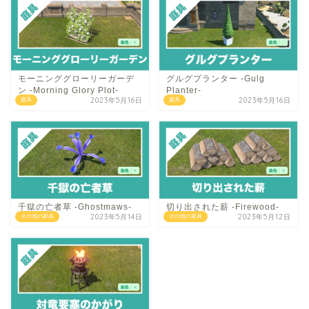
モーニンググローリーガーデ
グルグプランター -Gulg
ン -Morning Glory Plot-
Planter-
2023年5月16日
2023年5月16日
庭具
庭具
千獄の亡者草 -Ghostmaws-
切り出された薪 -Firewood-
2023年5月14日
2023年5月12日
その他の家具
その他の家具