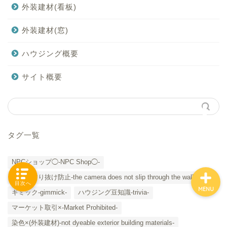
外装建材(看板)
外装建材(窓)
「カテゴリー」の一覧 -
ハウジング概要
Category List-
サイト概要
HOUSING COLLECTIONと
は
ご要望はコチラから
タグ一覧
NPCショップ◯-NPC Shop◯-
カメラすり抜け防止-the camera does not slip through the wall-
目次へ
MENU
ギミック-gimmick-
ハウジング豆知識-trivia-
マーケット取引×-Market Prohibited-
染色×(外装建材)-not dyeable exterior building materials-