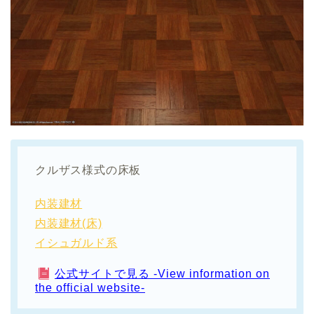
クルザス様式の床板
内装建材
内装建材(床)
イシュガルド系
公式サイトで見る -View information on
the official website-