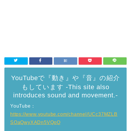
YouTubeで『動き』や『音』の紹介
もしています -This site also
introduces sound and movement.-
YouTube：
https://www.youtube.com/channel/UCc37MZLB
SOaQwyXADn5VQoQ