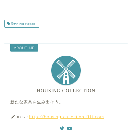
染色×-not dyeable-
ABOUT ME
HOUSING COLLECTION
新たな家具を生み出そう。
http://housing-collection-ff14.com
BLOG：