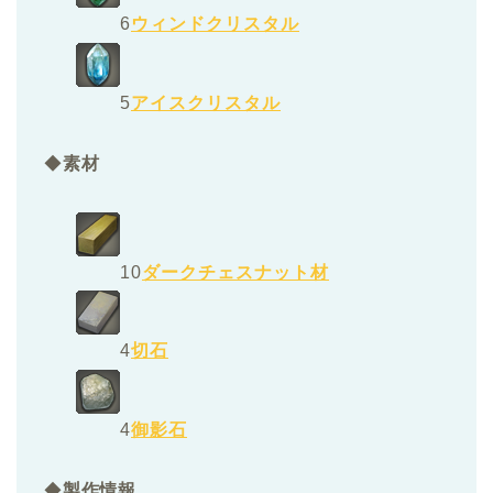
6
ウィンドクリスタル
5
アイスクリスタル
◆
素材
10
ダークチェスナット材
4
切石
4
御影石
◆
製作情報