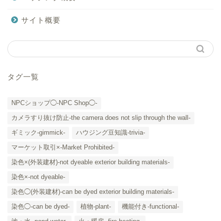
サイト概要
タグ一覧
NPCショップ◯-NPC Shop◯-
カメラすり抜け防止-the camera does not slip through the wall-
ギミック-gimmick-
ハウジング豆知識-trivia-
マーケット取引×-Market Prohibited-
染色×(外装建材)-not dyeable exterior building materials-
染色×-not dyeable-
「カテゴリー」の一覧 -
染色◯(外装建材)-can be dyed exterior building materials-
Category List-
染色◯-can be dyed-
植物-plant-
機能付き-functional-