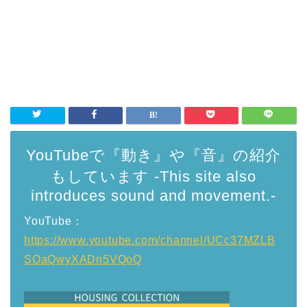
YouTubeで『動き』や『音』の紹介
もしています -This site also
introduces sound and movement.-
YouTube：
https://www.youtube.com/channel/UCc37MZLB
SOaQwyXADn5VQoQ