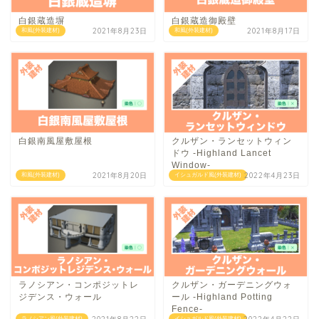
白銀蔵造塀
白銀蔵造御殿壁
2021年8月23日
2021年8月17日
和風(外装建材)
和風(外装建材)
白銀南風屋敷屋根
クルザン・ランセットウィン
ドウ -Highland Lancet
Window-
2021年8月20日
2022年4月23日
和風(外装建材)
イシュガルド風(外装建材)
ラノシアン・コンポジットレ
クルザン・ガーデニングウォ
ジデンス・ウォール
ール -Highland Potting
Fence-
ラノシアン風(外装建材)
イシュガルド風(外装建材)