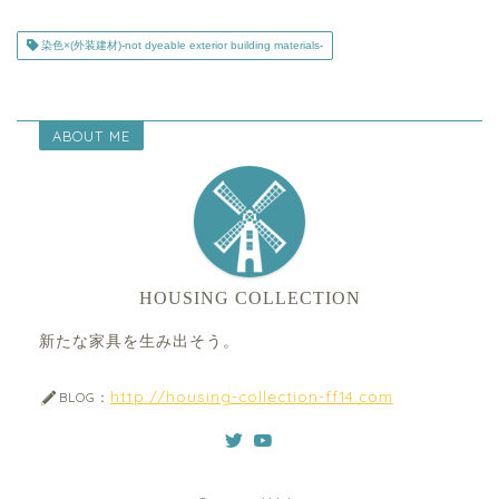
染色×(外装建材)-not dyeable exterior building materials-
ABOUT ME
HOUSING COLLECTION
新たな家具を生み出そう。
http://housing-collection-ff14.com
BLOG：