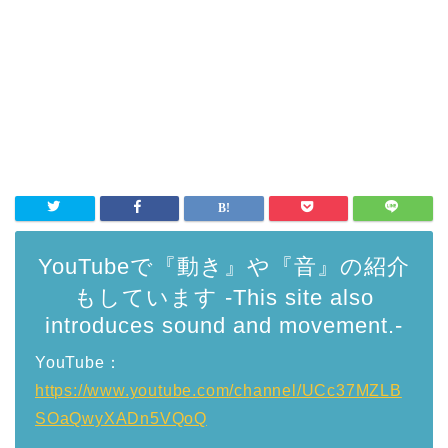
YouTubeで『動き』や『音』の紹介
もしています -This site also
introduces sound and movement.-
YouTube：
https://www.youtube.com/channel/UCc37MZLB
SOaQwyXADn5VQoQ