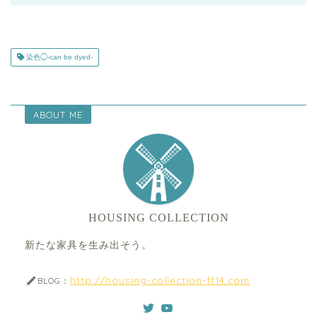
染色◯-can be dyed-
ABOUT ME
HOUSING COLLECTION
新たな家具を生み出そう。
http://housing-collection-ff14.com
BLOG：