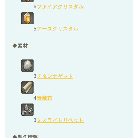
6
ファイアクリスタル
5
アースクリスタル
◆
素材
3
チタンナゲット
4
青麻布
3
ミスライトリベット
◆
製作情報