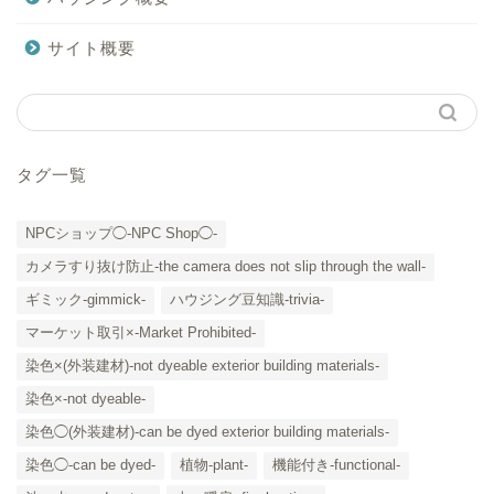
サイト概要
タグ一覧
NPCショップ◯-NPC Shop◯-
カメラすり抜け防止-the camera does not slip through the wall-
ギミック-gimmick-
ハウジング豆知識-trivia-
マーケット取引×-Market Prohibited-
染色×(外装建材)-not dyeable exterior building materials-
染色×-not dyeable-
「カテゴリー」の一覧 -
染色◯(外装建材)-can be dyed exterior building materials-
Category List-
染色◯-can be dyed-
植物-plant-
機能付き-functional-