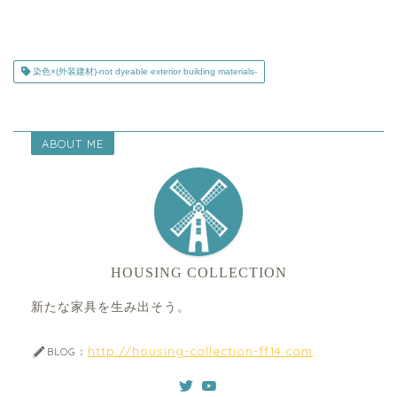
染色×(外装建材)-not dyeable exterior building materials-
ABOUT ME
HOUSING COLLECTION
新たな家具を生み出そう。
http://housing-collection-ff14.com
BLOG：