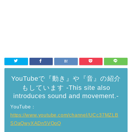
YouTubeで『動き』や『音』の紹介
もしています -This site also
introduces sound and movement.-
YouTube：
https://www.youtube.com/channel/UCc37MZLB
SOaQwyXADn5VQoQ