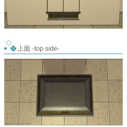
上面 -top
side-