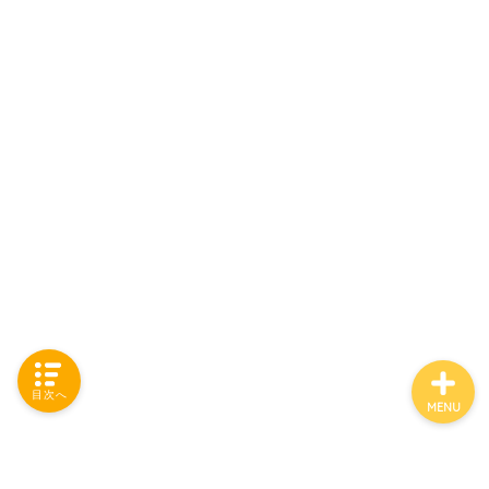
「カテゴリー」の一覧 -
Category List-
HOUSING COLLECTIONと
は
ご要望はコチラから
目次へ
MENU