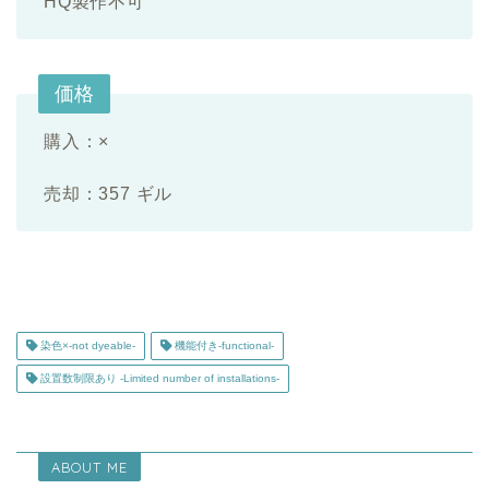
HQ製作不可
価格
購入：×
売却：357 ギル
染色×-not dyeable-
機能付き-functional-
設置数制限あり -Limited number of installations-
ABOUT ME