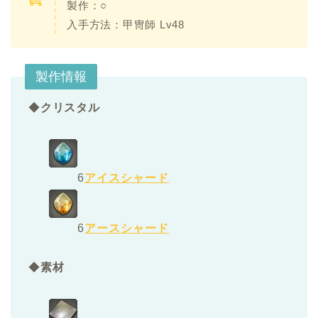
製作：○
入手方法：甲冑師 Lv48
製作情報
◆
クリスタル
6
アイスシャード
6
アースシャード
◆
素材