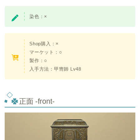
染色：×
Shop購入：×
マーケット：○
製作：○
入手方法：甲冑師 Lv48
正面 -front-