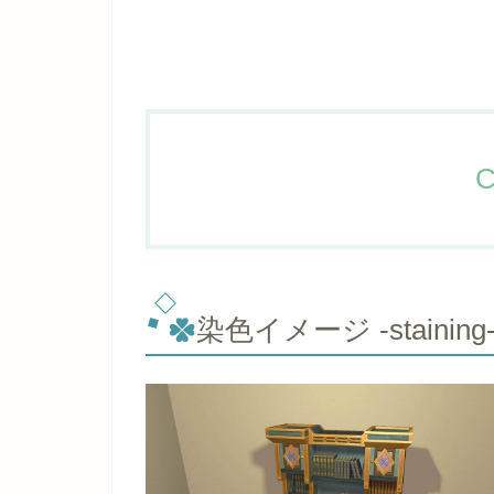
C
染色イメージ -staining