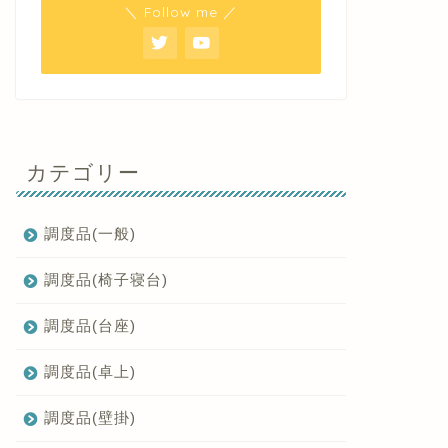
＼ Follow me ／
カテゴリー
調度品(一般)
調度品(椅子寝台)
調度品(台座)
調度品(卓上)
調度品(壁掛)