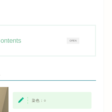
ontents
OPEN
-
染色：○