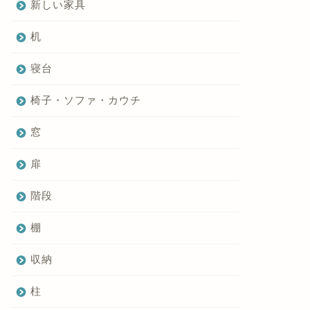
新しい家具
机
寝台
椅子・ソファ・カウチ
窓
扉
階段
棚
収納
柱