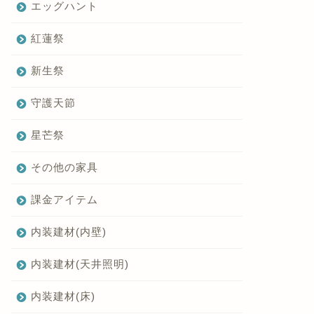
エッグハント
紅蓮祭
新生祭
守護天節
星芒祭
その他の家具
課金アイテム
内装建材(内壁)
内装建材(天井照明)
内装建材(床)