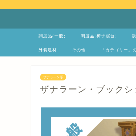
調度品(一般)
調度品(椅子寝台)
調
外装建材
その他
「カテゴリー」の一覧 
ザナラーン系
ザナラーン・ブックシェルフ 