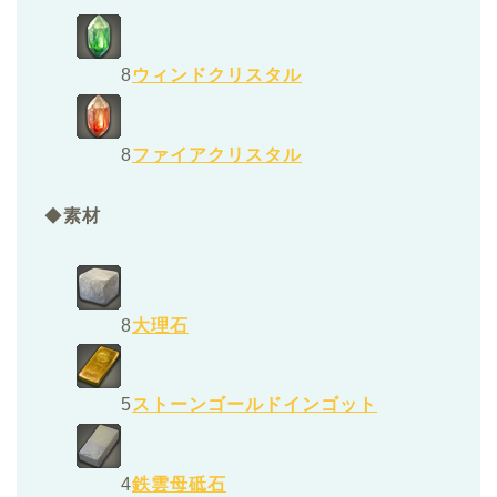
8
ウィンドクリスタル
8
ファイアクリスタル
◆
素材
8
大理石
5
ストーンゴールドインゴット
4
鉄雲母砥石