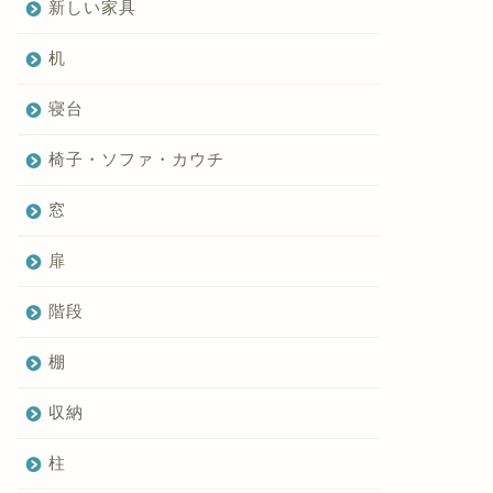
新しい家具
机
寝台
椅子・ソファ・カウチ
窓
扉
階段
棚
収納
柱