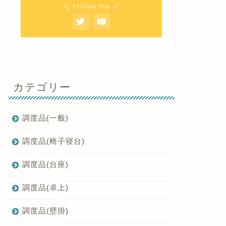
＼ Follow me ／
カテゴリー
調度品(一般)
調度品(椅子寝台)
調度品(台座)
調度品(卓上)
調度品(壁掛)