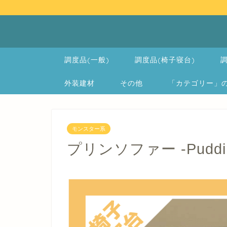
調度品(一般)
調度品(椅子寝台)
調
外装建材
その他
「カテゴリー」の一覧 
モンスター系
プリンソファー -Pudding