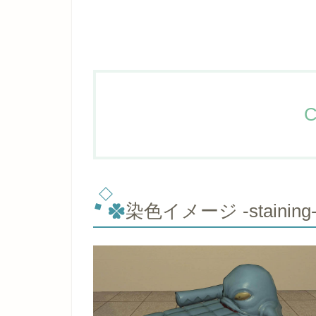
C
染色イメージ -staining