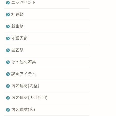
エッグハント
紅蓮祭
新生祭
守護天節
星芒祭
その他の家具
課金アイテム
内装建材(内壁)
内装建材(天井照明)
内装建材(床)