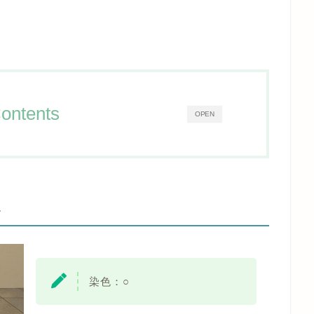
ontents
OPEN
-
染色：○