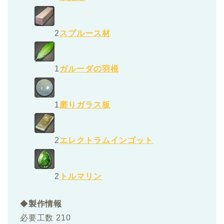
2
スプルース材
1
ガルーダの羽根
1
磨りガラス板
2
エレクトラムインゴット
2
トルマリン
◆
製作情報
必要工数 210