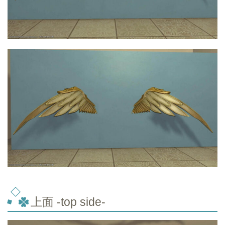
上面 -top
side-