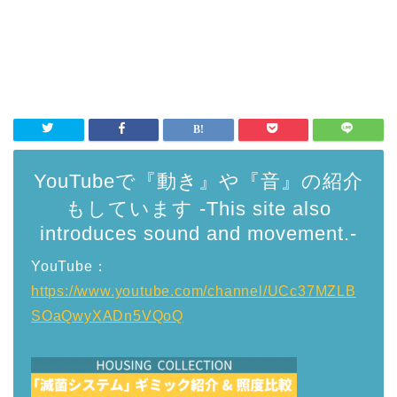
YouTubeで『動き』や『音』の紹介
もしています -This site also
introduces sound and movement.-
YouTube：
https://www.youtube.com/channel/UCc37MZLB
SOaQwyXADn5VQoQ