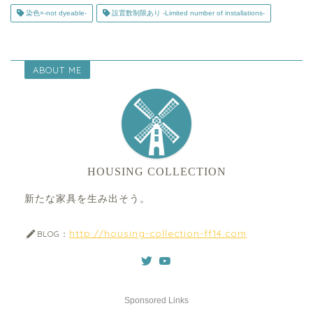
染色×-not dyeable-
設置数制限あり -Limited number of installations-
ABOUT ME
HOUSING COLLECTION
新たな家具を生み出そう。
http://housing-collection-ff14.com
BLOG：
Sponsored Links