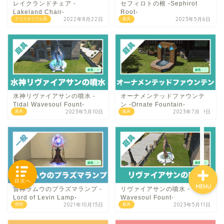
レイクランドチェア -
セフィロトの根 -Sephirot
Lakeland Chair-
Root-
2022年8月22日
2023年5月6日
クリスタリウム系
庭具
「カテゴリー」の一覧 -
Category List-
HOUSING COLLECTIONと
は
水神リヴァイアサンの噴水 -
オーナメンテッドファウンテ
Tidal Wavesoul Fount-
ン -Ornate Fountain-
2023年5月10日
2023年7月19日
庭具
庭具
ご要望はコチラから
目次へ
MENU
雷神ラムウのプラズマランプ -
リヴァイアサンの噴水 -
Lord of Levin Lamp-
Wavesoul Fount-
2021年10月15日
2023年5月11日
照明
庭具