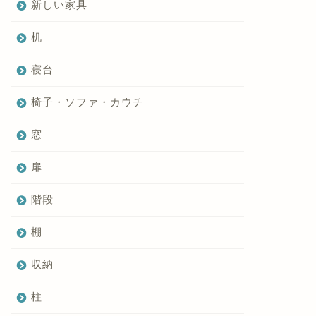
新しい家具
机
寝台
椅子・ソファ・カウチ
窓
扉
階段
棚
収納
柱