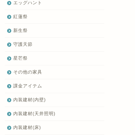
エッグハント
紅蓮祭
新生祭
守護天節
星芒祭
その他の家具
課金アイテム
内装建材(内壁)
内装建材(天井照明)
内装建材(床)