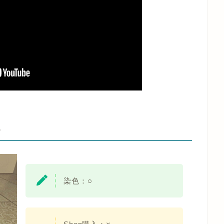
-
染色：○