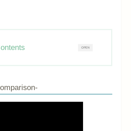
ontents
OPEN
omparison-