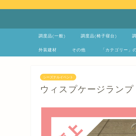
調度品(一般)
調度品(椅子寝台)
調
外装建材
その他
「カテゴリー」の一覧 
シーズナルイベント
ウィスプケージランプ -Ca