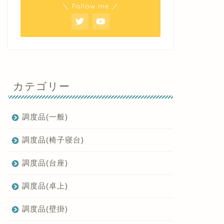
＼ Follow me ／
カテゴリー
調度品(一般)
調度品(椅子寝台)
調度品(台座)
調度品(卓上)
調度品(壁掛)