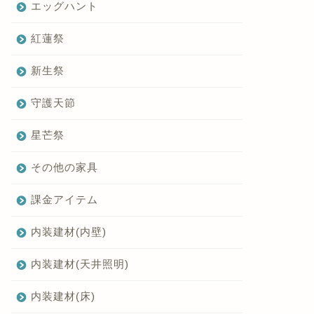
エッグハント
紅蓮祭
新生祭
守護天節
星芒祭
その他の家具
課金アイテム
内装建材(内壁)
内装建材(天井照明)
内装建材(床)