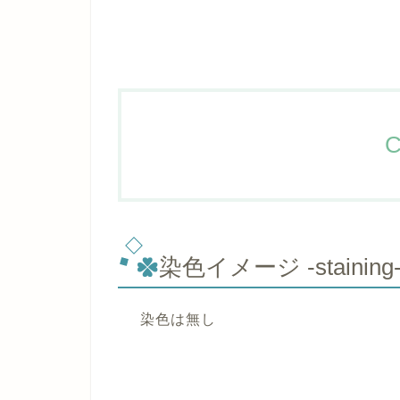
C
染色イメージ -staining
染色は無し