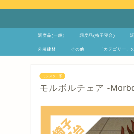
調度品(一般)
調度品(椅子寝台)
調
外装建材
その他
「カテゴリー」の一覧 
モンスター系
モルボルチェア -Morbol 