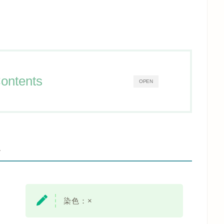
ontents
OPEN
-
染色：×