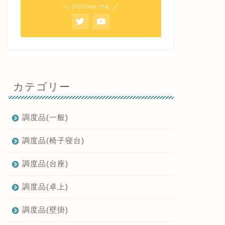
＼ Follow me ／
カテゴリー
調度品(一般)
調度品(椅子寝台)
調度品(台座)
調度品(卓上)
調度品(壁掛)