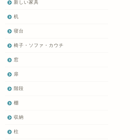
新しい家具
机
寝台
椅子・ソファ・カウチ
窓
扉
階段
棚
収納
柱