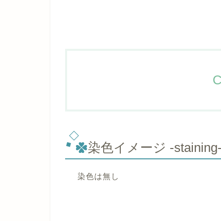
C
染色イメージ -staining
染色は無し