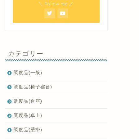
＼ Follow me ／
カテゴリー
調度品(一般)
調度品(椅子寝台)
調度品(台座)
調度品(卓上)
調度品(壁掛)