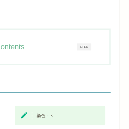
ontents
OPEN
-
染色：×