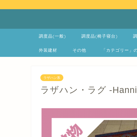
調度品(一般)
調度品(椅子寝台)
調
外装建材
その他
「カテゴリー」の一覧 
ラザハン系
ラザハン・ラグ -Hannis