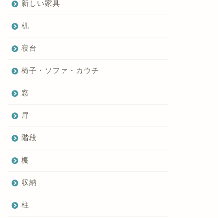
新しい家具
机
寝台
椅子・ソファ・カウチ
窓
扉
階段
棚
収納
柱