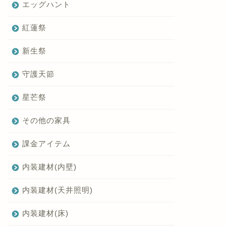
エッグハント
紅蓮祭
新生祭
守護天節
星芒祭
その他の家具
課金アイテム
内装建材(内壁)
内装建材(天井照明)
内装建材(床)