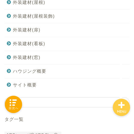
外装建材(屋根)
外装建材(屋根装飾)
「カテゴリー」の一覧 -
外装建材(扉)
Category List-
外装建材(看板)
HOUSING COLLECTIONと
は
外装建材(窓)
ご要望はコチラから
ハウジング概要
サイト概要
目次へ
MENU
タグ一覧