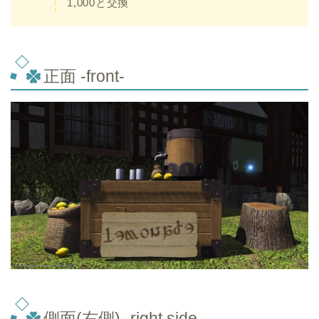
1,000と交換
正面 -front-
側面(右側) -right side-