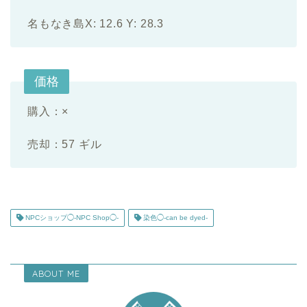
名もなき島X: 12.6 Y: 28.3
価格
購入：×
売却：57 ギル
NPCショップ◯-NPC Shop◯-
染色◯-can be dyed-
ABOUT ME