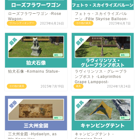
ローズフラワーワゴン -Rose
フェトゥ・スカイライズバル
Wagon-
ーン -Fête Skyrise Balloon-
2023年6月26日
2023年6月7日
ヴァレンティオンデー
その他の家具
狛犬石像 -Komainu Statue-
ラヴィリンソス・グレープラ
ンプポスト -Labyrinthos
Grape Lamppost-
2023年7月19日
2024年1月24日
その他の家具
庭具
三大州全図 -Hydaelyn, as
キャンピングテント -