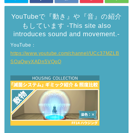
YouTubeで『動き』や『音』の紹介
もしています -This site also
introduces sound and movement.-
YouTube：
https://www.youtube.com/channel/UCc37MZLB
SOaQwyXADn5VQoQ