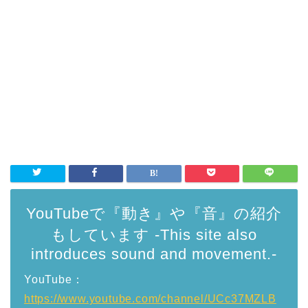
YouTubeで『動き』や『音』の紹介
もしています -This site also
introduces sound and movement.-
YouTube：
https://www.youtube.com/channel/UCc37MZLB