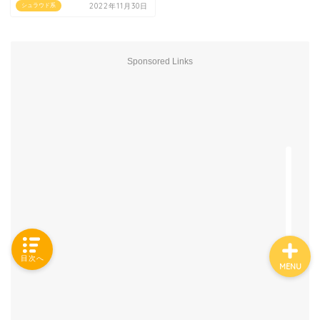
2022年11月30日
シュラウド系
「カテゴリー」の一覧 -
Sponsored Links
Category List-
HOUSING COLLECTIONと
は
ご要望はコチラから
目次へ
MENU