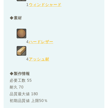
1
ウィンドシャード
◆
素材
4
ハードレザー
4
アッシュ材
◆
製作情報
必要工数 55
耐久 70
品質最大値 180
初期品質値 上限50％