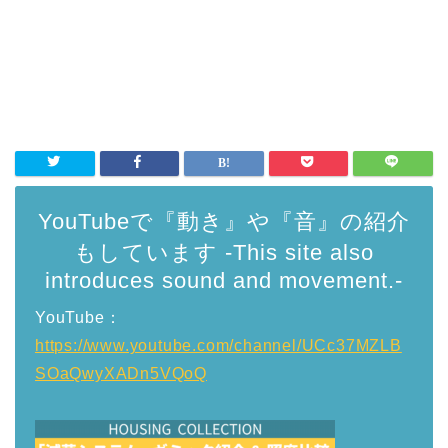
YouTubeで『動き』や『音』の紹介
もしています -This site also
introduces sound and movement.-
YouTube：
https://www.youtube.com/channel/UCc37MZLB
SOaQwyXADn5VQoQ