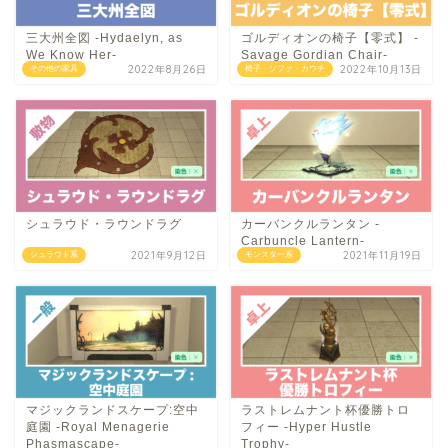
三大州全図 -Hydaelyn, as
ゴルディオンの椅子【零式】 -
We Know Her-
Savage Gordian Chair-
2022年8月26日
2022年10月13日
その他の家具
椅子・ソファ・カウチ
シュラウド・ラウンドラグ
カーバンクルランタン -
Carbuncle Lantern-
2021年9月12日
2021年11月19日
シュラウド系
モンスター系
マジックランドスケープ:空中
ラストレムナント杯優勝トロ
庭園 -Royal Menagerie
フィー -Hyper Hustle
Phasmascape-
Trophy-