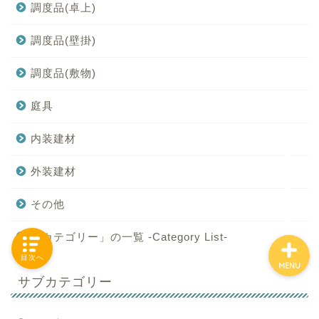
調度品(卓上)
調度品(壁掛)
「カテゴリー」の一覧 -
調度品(敷物)
Category List-
庭具
HOUSING COLLECTIONと
は
内装建材
ご要望はコチラから
外装建材
その他
「カテゴリー」の一覧 -Category List-
目次へ
MENU
サブカテゴリー