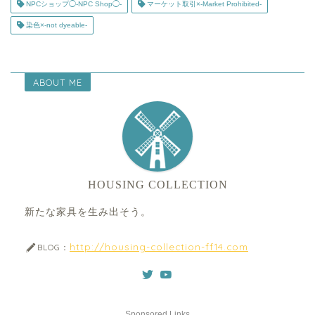
NPCショップ◯-NPC Shop◯-
マーケット取引×-Market Prohibited-
染色×-not dyeable-
ABOUT ME
HOUSING COLLECTION
新たな家具を生み出そう。
http://housing-collection-ff14.com
BLOG：
Sponsored Links