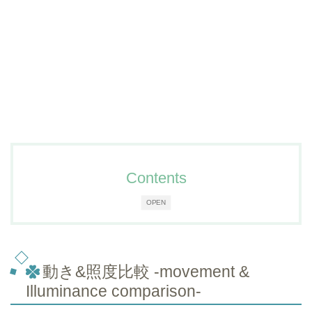
Contents
OPEN
動き&照度比較 -movement &
Illuminance comparison-