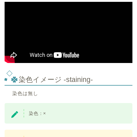
染色イメージ -staining-
染色は無し
染色：×