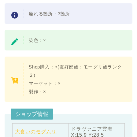
座れる箇所：3箇所
染色：×
Shop購入：○(友好部族：モーグリ族ランク
２)
マーケット：×
製作：×
ショップ情報
ドラヴァニア雲海
大食いのモグムリ
X:15.9 Y:28.5