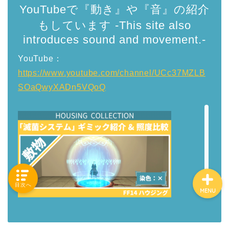
YouTubeで『動き』や『音』の紹介
もしています -This site also
introduces sound and movement.-
「カテゴリー」の一覧 -
Category List-
YouTube：
https://www.youtube.com/channel/UCc37MZLB
HOUSING COLLECTIONと
SOaQwyXADn5VQoQ
は
ご要望はコチラから
目次へ
MENU