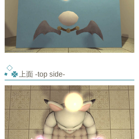
上面 -top
side-