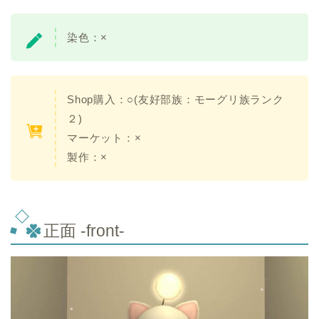
染色：×
Shop購入：○(友好部族：モーグリ族ランク
２)
マーケット：×
製作：×
正面 -front-