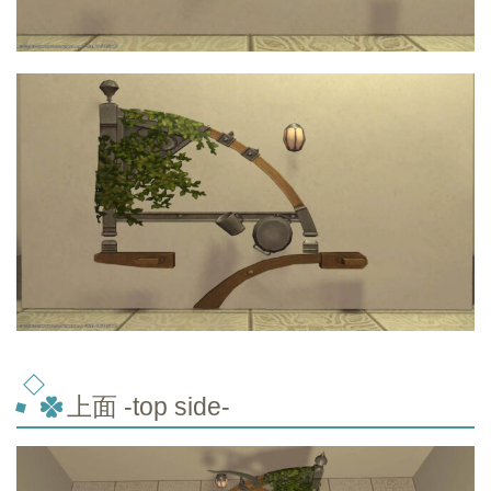
上面 -top
side-