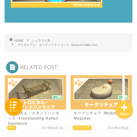
「カテゴリー」の一覧 -
Category List-
HOME
シュラウド系
グリダニアン・ユーティリティコット -Serpent Utility Cot-
HOUSING COLLECTIONと
は
RELATED POST
ご要望はコチラから
目次へ
トロピカル・スタンドハンモ
モーグリチェア -Modern
MENU
ック -Freestanding Rattan
Mogseat-
Hammock-
2023年6月2日
2023年4月6日
寝台
モンスター系