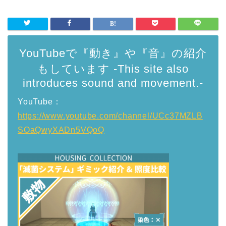
YouTubeで『動き』や『音』の紹介
もしています -This site also
introduces sound and movement.-
YouTube：
https://www.youtube.com/channel/UCc37MZLB
SOaQwyXADn5VQoQ