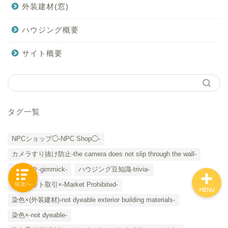
外装建材(窓)
ハウジング概要
「カテゴリー」の一覧 -
サイト概要
Category List-
HOUSING COLLECTIONと
は
タグ一覧
ご要望はコチラから
NPCショップ◯-NPC Shop◯-
カメラすり抜け防止-the camera does not slip through the wall-
ギミック-gimmick-
ハウジング豆知識-trivia-
マーケット取引×-Market Prohibited-
目次へ
MENU
染色×(外装建材)-not dyeable exterior building materials-
染色×-not dyeable-