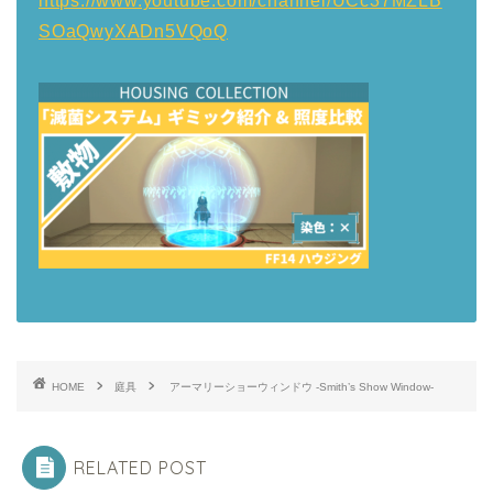
https://www.youtube.com/channel/UCc37MZLB
SOaQwyXADn5VQoQ
HOME
庭具
アーマリーショーウィンドウ -Smith’s Show Window-
RELATED POST