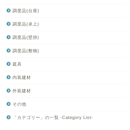
調度品(台座)
調度品(卓上)
調度品(壁掛)
調度品(敷物)
庭具
内装建材
外装建材
その他
「カテゴリー」の一覧 -Category List-