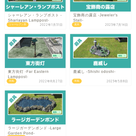
シャーレアン・ランプポスト -
宝飾商の露店 -Jeweler's
Sharlayan Lamppost-
Stall-
2022年1月31日
2023年7月14日
シャーレアン系
庭具
東方街灯 -Far Eastern
鹿威し -Shishi odoshi-
Lamppost-
2022年8月27日
2023年5月8日
和風
和風
ラージガーデンポンド -Large
Garden Pond-