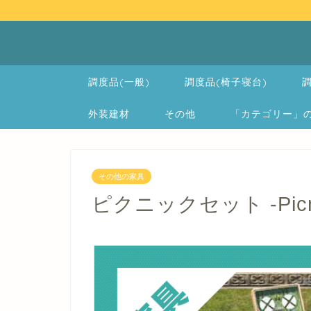
調度品(一般)
調度品(椅子寝台)
調
外装建材
その他
「カテゴリー」の一覧 
その他の家具
ピクニックセット -Picni