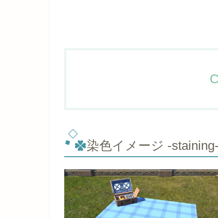
C
染色イメージ -staining