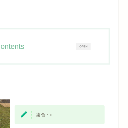
ontents
OPEN
-
染色：○