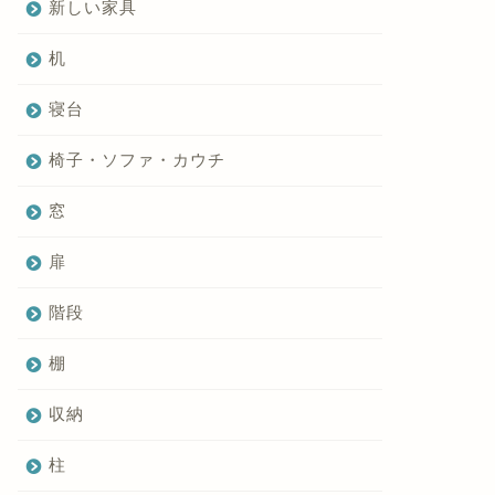
新しい家具
机
寝台
椅子・ソファ・カウチ
窓
扉
階段
棚
収納
柱