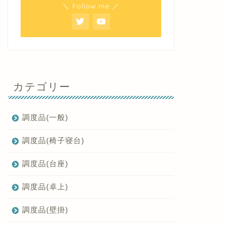
＼ Follow me ／
カテゴリー
調度品(一般)
調度品(椅子寝台)
調度品(台座)
調度品(卓上)
調度品(壁掛)