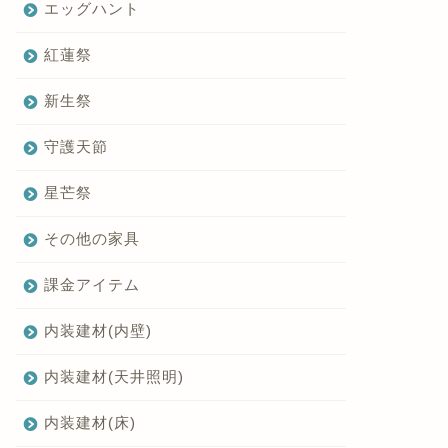
エッグハント
紅蓮祭
新生祭
守護天節
星芒祭
その他の家具
課金アイテム
内装建材(内壁)
内装建材(天井照明)
内装建材(床)