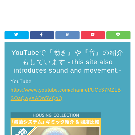
YouTubeで『動き』や『音』の紹介
もしています -This site also
introduces sound and movement.-
YouTube：
https://www.youtube.com/channel/UCc37MZLB
SOaQwyXADn5VQoQ