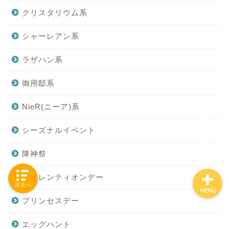
クリスタリウム系
シャーレアン系
「カテゴリー」の一覧 -
Category List-
ラザハン系
HOUSING COLLECTIONと
御用邸系
は
NieR(ニーア)系
ご要望はコチラから
シーズナルイベント
降神祭
ヴァレンティオンデー
目次へ
MENU
プリンセスデー
エッグハント