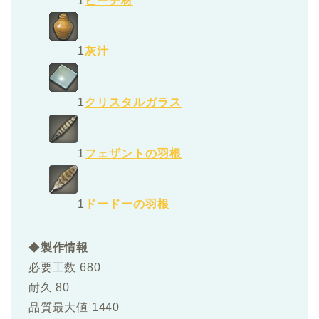
1
ビーチ材
1
灰汁
1
クリスタルガラス
1
フェザントの羽根
1
ドードーの羽根
◆
製作情報
必要工数 680
耐久 80
品質最大値 1440