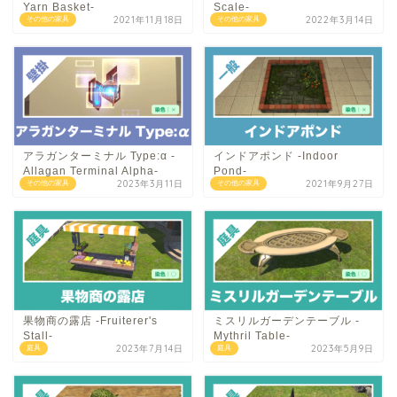
Yarn Basket-
Scale-
2021年11月18日
2022年3月14日
その他の家具
その他の家具
アラガンターミナル Type:α -
インドアポンド -Indoor
Allagan Terminal Alpha-
Pond-
2023年3月11日
2021年9月27日
その他の家具
その他の家具
果物商の露店 -Fruiterer's
ミスリルガーデンテーブル -
Stall-
Mythril Table-
2023年7月14日
2023年5月9日
庭具
庭具