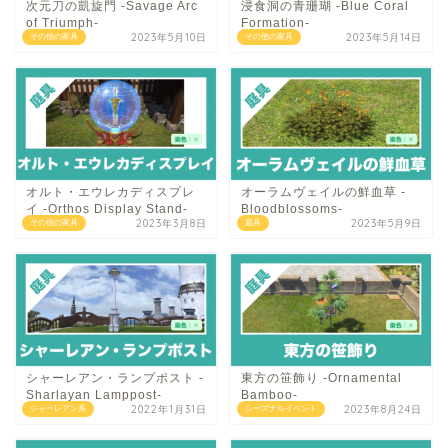
次元刀の凱旋門 -Savage Arc
浸食洞の青珊瑚 -Blue Coral
of Triumph-
Formation-
2023年5月10日
2023年5月14日
その他の家具
その他の家具
オルト・エウレカディスプレ
オーラムヴェイルの鮮血草 -
イ -Orthos Display Stand-
Bloodblossoms-
2023年3月8日
2023年5月9日
その他の家具
庭具
シャーレアン・ランプポスト -
東方の笹飾り -Ornamental
Sharlayan Lamppost-
Bamboo-
2022年1月31日
2023年8月24日
シャーレアン系
シーズナルイベント