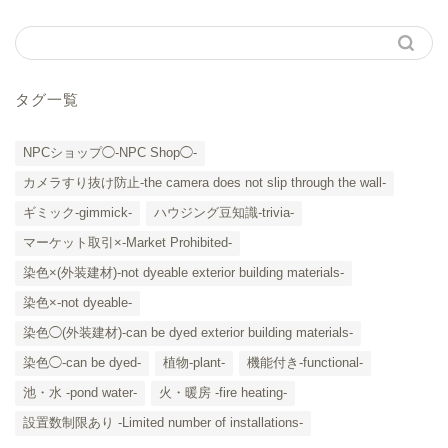
タグ一覧
NPCショップ◯-NPC Shop◯-
カメラすり抜け防止-the camera does not slip through the wall-
ギミック-gimmick-
ハウジング豆知識-trivia-
マーケット取引×-Market Prohibited-
染色×(外装建材)-not dyeable exterior building materials-
染色×-not dyeable-
「カテゴリー」の一覧 -
染色◯(外装建材)-can be dyed exterior building materials-
Category List-
染色◯-can be dyed-
植物-plant-
機能付き-functional-
HOUSING COLLECTIONと
池・水 -pond water-
火・暖房 -fire heating-
は
設置数制限あり -Limited number of installations-