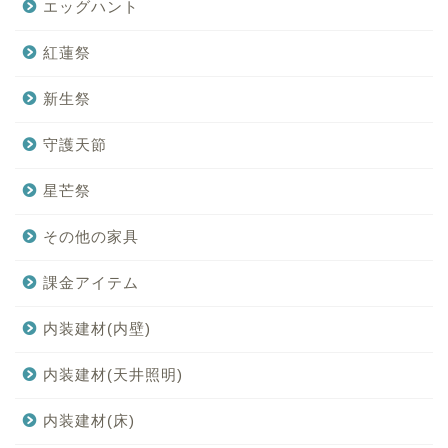
エッグハント
紅蓮祭
新生祭
守護天節
星芒祭
その他の家具
課金アイテム
内装建材(内壁)
内装建材(天井照明)
内装建材(床)