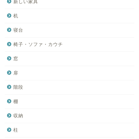
新しい家具
机
寝台
椅子・ソファ・カウチ
窓
扉
階段
棚
収納
柱