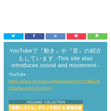
YouTubeで『動き』や『音』の紹介
もしています -This site also
introduces sound and movement.-
YouTube：
https://www.youtube.com/channel/UCc37MZLB
SOaQwyXADn5VQoQ