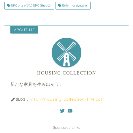
NPCショップ◯-NPC Shop◯-
染色×-not dyeable-
ABOUT ME
HOUSING COLLECTION
新たな家具を生み出そう。
http://housing-collection-ff14.com
BLOG：
Sponsored Links