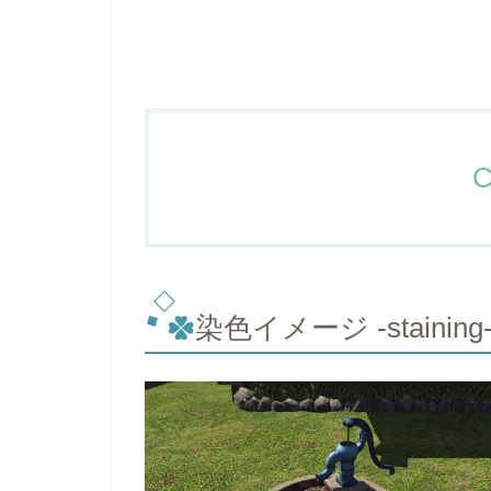
C
染色イメージ -staining