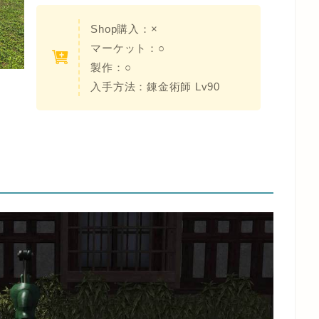
Shop購入：×
マーケット：○
製作：○
入手方法：錬金術師 Lv90