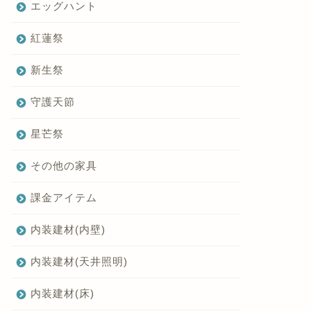
エッグハント
紅蓮祭
新生祭
守護天節
星芒祭
その他の家具
課金アイテム
内装建材(内壁)
内装建材(天井照明)
内装建材(床)