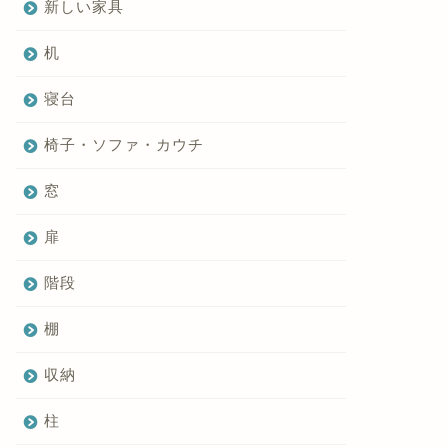
新しい家具
机
寝台
椅子・ソファ・カウチ
窓
扉
階段
棚
収納
柱