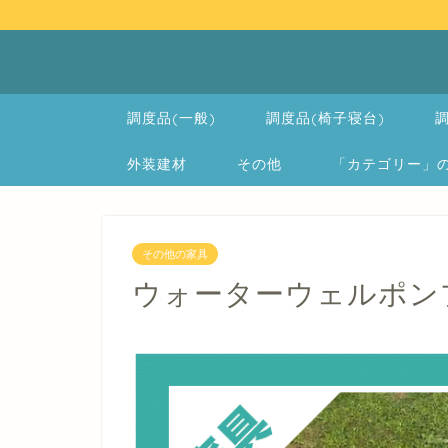
調度品(一般)
調度品(椅子寝台)
調
外装建材
その他
「カテゴリー」の一覧 
その他の家具
ウォーターウェルポンプ -W