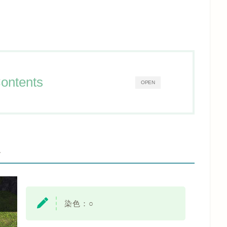
ontents
OPEN
-
染色：○