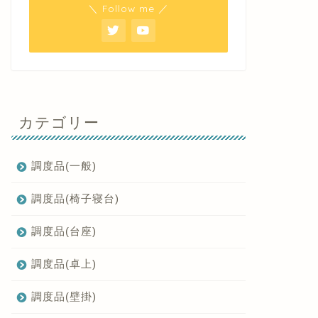
＼ Follow me ／
カテゴリー
調度品(一般)
調度品(椅子寝台)
調度品(台座)
調度品(卓上)
調度品(壁掛)