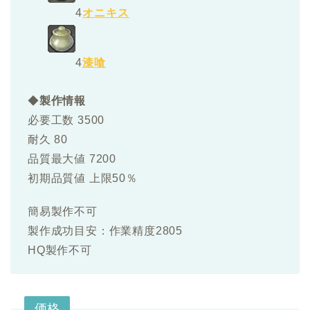
4
オニキス
4
漆喰
◆
製作情報
必要工数 3500
耐久 80
品質最大値 7200
初期品質値 上限50％
簡易製作不可
製作成功目安：作業精度2805
HQ製作不可
価格