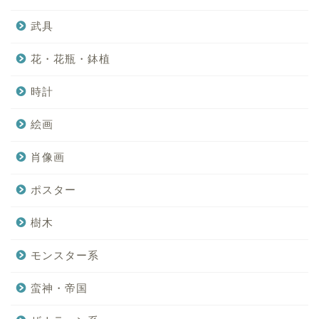
武具
花・花瓶・鉢植
時計
絵画
肖像画
ポスター
樹木
モンスター系
蛮神・帝国