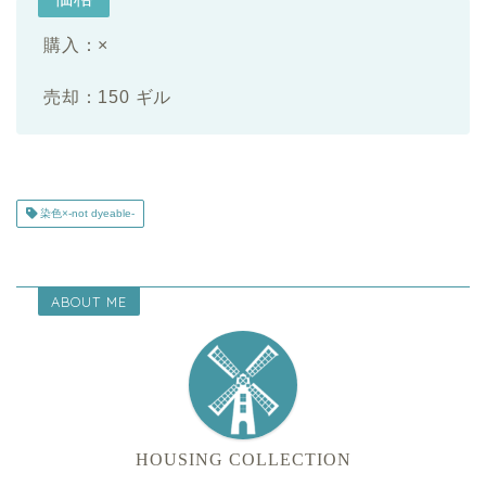
購入：×
売却：150 ギル
染色×-not dyeable-
ABOUT ME
HOUSING COLLECTION