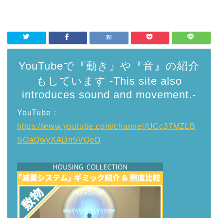
YouTubeで『動き』や『音』の紹介
もしています -This site also
introduces sound and movement.-
YouTube：
https://www.youtube.com/channel/UCc37MZLB
SOaQwyXADn5VQoQ