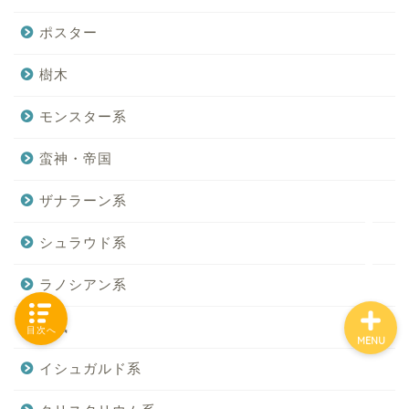
ポスター
樹木
「カテゴリー」の一覧 -
Category List-
モンスター系
HOUSING COLLECTIONと
蛮神・帝国
は
ザナラーン系
ご要望はコチラから
シュラウド系
ラノシアン系
和風
目次へ
MENU
イシュガルド系