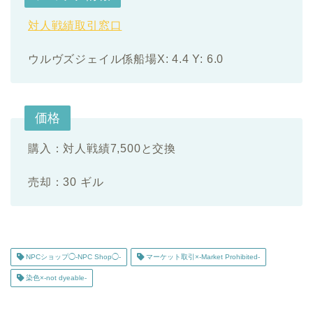
対人戦績取引窓口
ウルヴズジェイル係船場X: 4.4 Y: 6.0
価格
購入：対人戦績7,500と交換
売却：30 ギル
NPCショップ◯-NPC Shop◯-
マーケット取引×-Market Prohibited-
染色×-not dyeable-