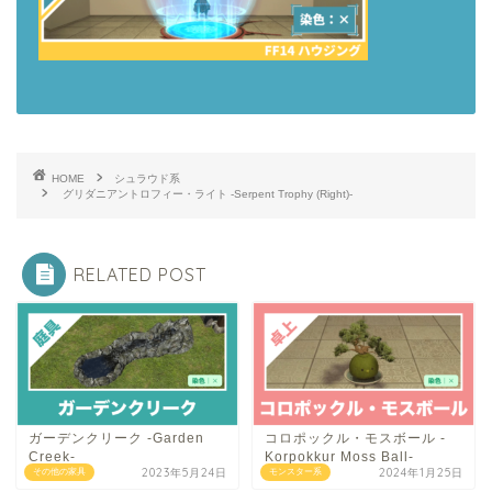
HOME
シュラウド系
グリダニアントロフィー・ライト -Serpent Trophy (Right)-
RELATED POST
ガーデンクリーク -Garden
コロポックル・モスボール -
Creek-
Korpokkur Moss Ball-
2023年5月24日
2024年1月25日
その他の家具
モンスター系