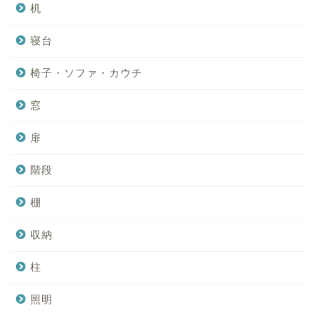
机
寝台
椅子・ソファ・カウチ
窓
扉
階段
棚
収納
柱
照明