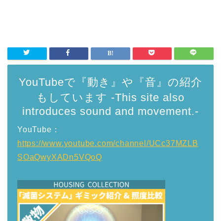
YouTubeで『動き』や『音』の紹介
もしています -This site also
introduces sound and movement.-
YouTube：
https://www.youtube.com/channel/UCc37MZLB
SOaQwyXADn5VQoQ