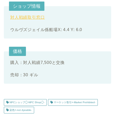
ショップ情報
対人戦績取引窓口
ウルヴズジェイル係船場X: 4.4 Y: 6.0
価格
購入：対人戦績7,500と交換
売却：30 ギル
NPCショップ◯-NPC Shop◯-
マーケット取引×-Market Prohibited-
染色×-not dyeable-