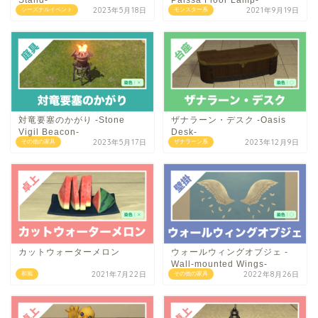
Stand-
Paissa Floor Lamp-
2023年5月18日
2021年9月19日
シーズナルイベント
モンスター系
対竜要塞のかがり -Stone
ザナラーン・デスク -Oasis
Vigil Beacon-
Desk-
2023年5月17日
2023年12月9日
その他の家具
ザナラーン系
カットウォーターメロン
ウォールウィングオブジェ -
Wall-mounted Wings-
2021年7月22日
2022年8月26日
和風
その他の家具