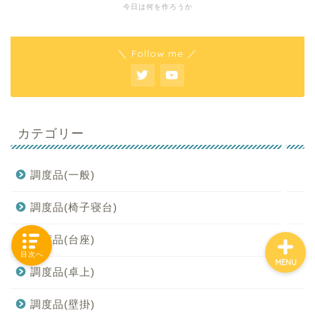
今日は何を作ろうか
＼ Follow me ／
「カテゴリー」の一覧 -
Category List-
HOUSING COLLECTIONと
は
カテゴリー
ご要望はコチラから
調度品(一般)
調度品(椅子寝台)
調度品(台座)
目次へ
MENU
調度品(卓上)
調度品(壁掛)