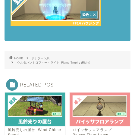
HOME
ザナラーン系
ウルダハントロフィー・ライト -Flame Trophy (Right)-
RELATED POST
風鈴売りの屋台 -Wind Chime
パイッサフロアランプ -