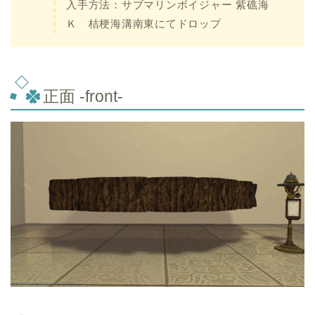
入手方法：サブマリンボイジャー 紫礁海
Ｋ 桔梗海溝南東にてドロップ
正面 -front-