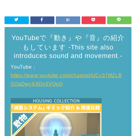
YouTubeで『動き』や『音』の紹介
もしています -This site also
introduces sound and movement.-
YouTube：
https://www.youtube.com/channel/UCc37MZLB
SOaQwyXADn5VQoQ