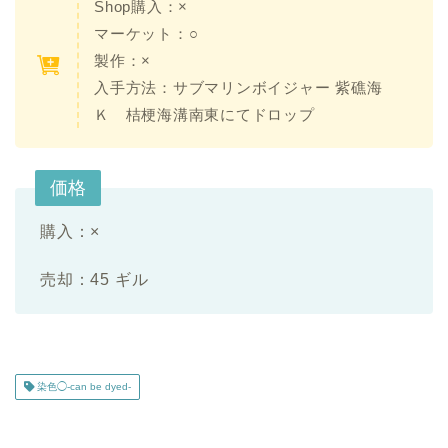
Shop購入：×
マーケット：○
製作：×
入手方法：サブマリンボイジャー 紫礁海
Ｋ 桔梗海溝南東にてドロップ
価格
購入：×
売却：45 ギル
染色◯-can be dyed-