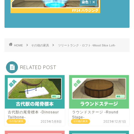
HOME
その他の家具
ツリートランク・ロフト -Wood Slice Loft-
RELATED POST
古代獣の尾骨標本 -Dinosaur
ラウンドステージ -Round
Tailbone-
Stage-
2023年5月8日
2023年12月1日
その他の家具
その他の家具