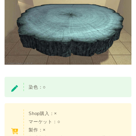
染色：○
Shop購入：×
マーケット：○
製作：×