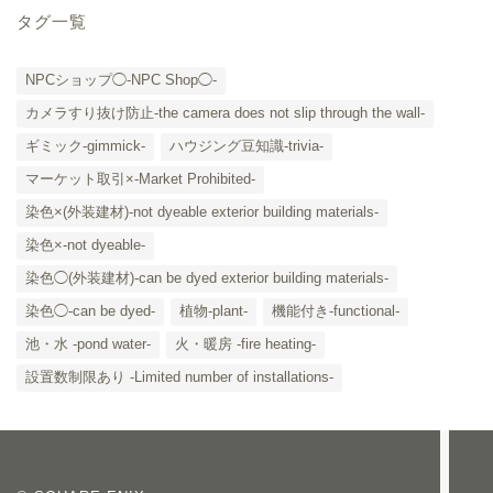
タグ一覧
NPCショップ◯-NPC Shop◯-
カメラすり抜け防止-the camera does not slip through the wall-
ギミック-gimmick-
ハウジング豆知識-trivia-
マーケット取引×-Market Prohibited-
染色×(外装建材)-not dyeable exterior building materials-
染色×-not dyeable-
「カテゴリー」の一覧 -
染色◯(外装建材)-can be dyed exterior building materials-
Category List-
染色◯-can be dyed-
植物-plant-
機能付き-functional-
HOUSING COLLECTIONと
池・水 -pond water-
火・暖房 -fire heating-
は
設置数制限あり -Limited number of installations-
ご要望はコチラから