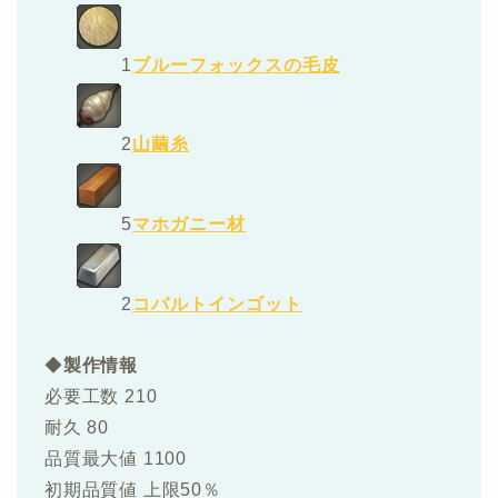
1
ブルーフォックスの毛皮
2
山繭糸
5
マホガニー材
2
コバルトインゴット
◆
製作情報
必要工数 210
耐久 80
品質最大値 1100
初期品質値 上限50％