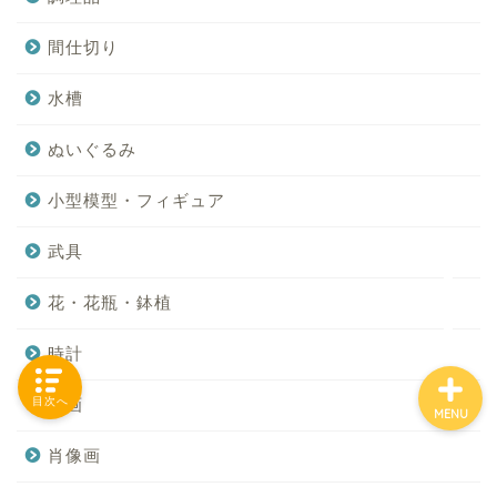
間仕切り
「カテゴリー」の一覧 -
水槽
Category List-
ぬいぐるみ
HOUSING COLLECTIONと
小型模型・フィギュア
は
武具
ご要望はコチラから
花・花瓶・鉢植
時計
目次へ
絵画
MENU
肖像画