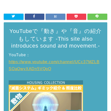
YouTubeで『動き』や『音』の紹介
もしています -This site also
introduces sound and movement.-
YouTube：
https://www.youtube.com/channel/UCc37MZLB
SOaQwyXADn5VQoQ