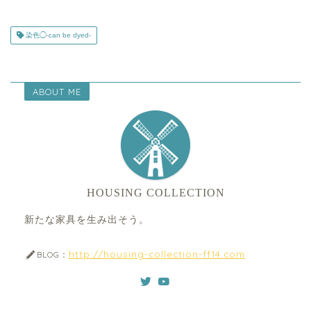
染色◯-can be dyed-
ABOUT ME
HOUSING COLLECTION
新たな家具を生み出そう。
http://housing-collection-ff14.com
BLOG：