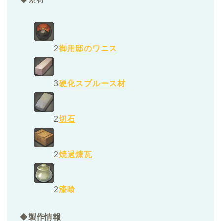
2
御用邸のワニス
3
硬化スプルース材
2
切石
2
焼過煉瓦
2
漆喰
◆
製作情報