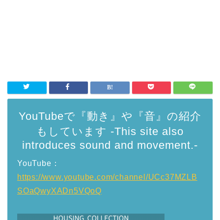
YouTubeで『動き』や『音』の紹介
もしています -This site also
introduces sound and movement.-
YouTube：
https://www.youtube.com/channel/UCc37MZLB
SOaQwyXADn5VQoQ