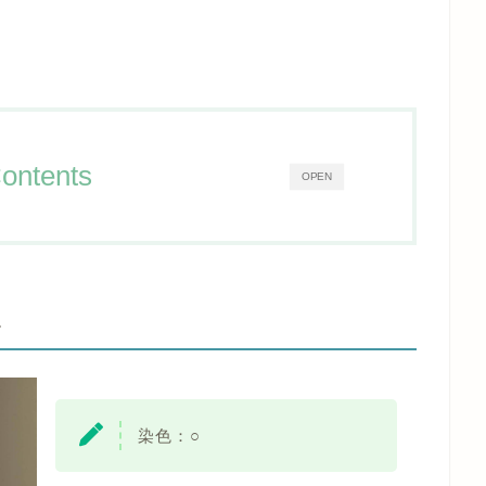
ontents
OPEN
-
染色：
○