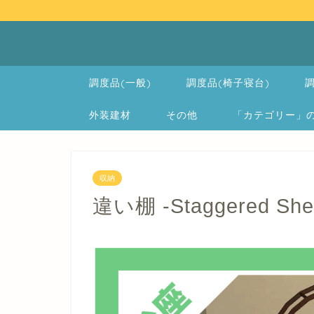
調度品(一般)
調度品(椅子寝台)
調
外装建材
その他
「カテゴリー」の一覧 
収納
違い棚 -Staggered Shel