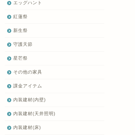
エッグハント
紅蓮祭
新生祭
守護天節
星芒祭
その他の家具
課金アイテム
内装建材(内壁)
内装建材(天井照明)
内装建材(床)