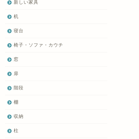
新しい家具
机
寝台
椅子・ソファ・カウチ
窓
扉
階段
棚
収納
柱