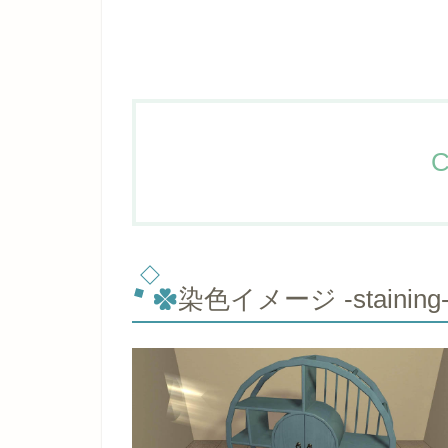
C
染色イメージ -staining