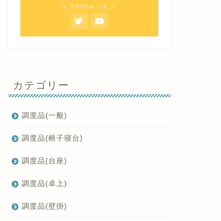
＼ Follow me ／
カテゴリー
調度品(一般)
調度品(椅子寝台)
調度品(台座)
調度品(卓上)
調度品(壁掛)