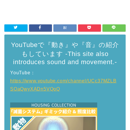
YouTubeで『動き』や『音』の紹介
もしています -This site also
introduces sound and movement.-
YouTube：
https://www.youtube.com/channel/UCc37MZLB
SOaQwyXADn5VQoQ