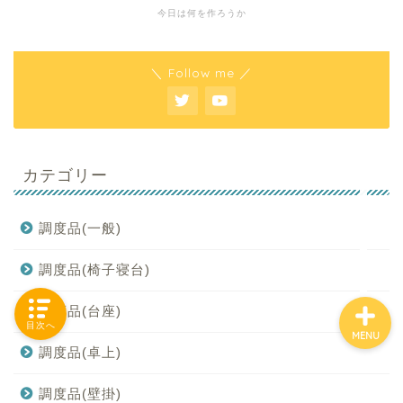
今日は何を作ろうか
＼ Follow me ／
「カテゴリー」の一覧 -
Category List-
HOUSING COLLECTIONと
は
カテゴリー
ご要望はコチラから
調度品(一般)
調度品(椅子寝台)
調度品(台座)
目次へ
MENU
調度品(卓上)
調度品(壁掛)