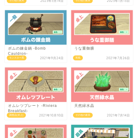
2023年5月14日
2023年1月13日
その他の家具
その他の家具
ボムの錬金鍋 -Bomb
うな重御膳
Cauldron-
2021年9月24日
2021年7月26日
モンスター系
和風
オムレツプレート -Riviera
天然緑水晶
Breakfast-
2021年10月10日
2021年7月14日
調度品(卓上)
その他の家具