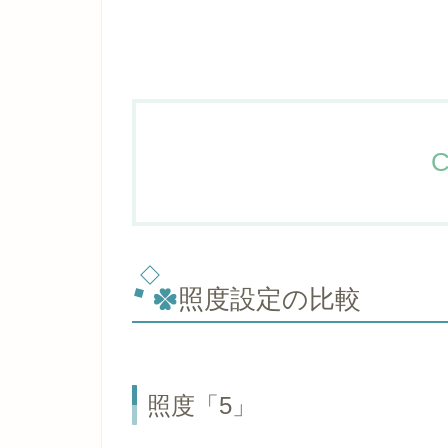
C
照度設定の比較
照度「5」