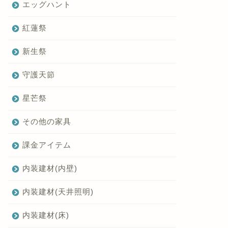
エッグハント
紅蓮祭
新生祭
守護天節
星芒祭
その他の家具
課金アイテム
内装建材(内壁)
内装建材(天井照明)
内装建材(床)