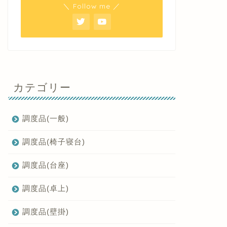
＼ Follow me ／
カテゴリー
調度品(一般)
調度品(椅子寝台)
調度品(台座)
調度品(卓上)
調度品(壁掛)