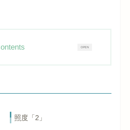
ontents
OPEN
照度「2」