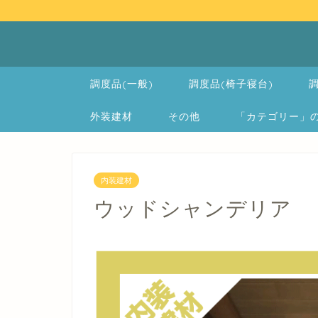
調度品(一般)
調度品(椅子寝台)
調
外装建材
その他
「カテゴリー」の一覧 
内装建材
ウッドシャンデリア