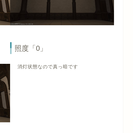
照度「0」
消灯状態なので真っ暗です