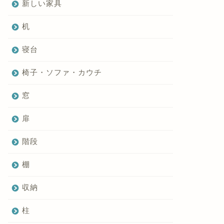
新しい家具
机
寝台
椅子・ソファ・カウチ
窓
扉
階段
棚
収納
柱