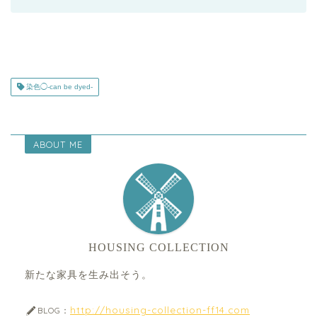
染色◯-can be dyed-
ABOUT ME
HOUSING COLLECTION
新たな家具を生み出そう。
http://housing-collection-ff14.com
BLOG：