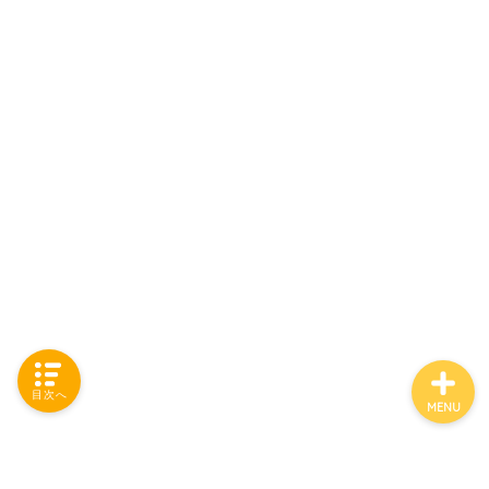
「カテゴリー」の一覧 -
Category List-
HOUSING COLLECTIONと
は
ご要望はコチラから
目次へ
MENU