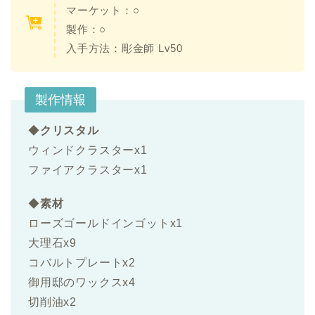
マーケット：○
製作：○
入手方法：
彫金師 Lv50
製作情報
◆
クリスタル
ウィンドクラスターx1
ファイアクラスター
x1
◆
素材
ローズゴールドインゴットx1
大理石x9
コバルトプレートx2
御用邸のワックスx4
切削油x2