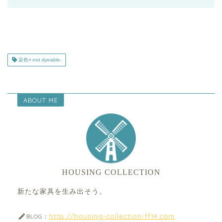
染色×-not dyeable-
ABOUT ME
HOUSING COLLECTION
新たな家具を生み出そう。
http://housing-collection-ff14.com
BLOG：