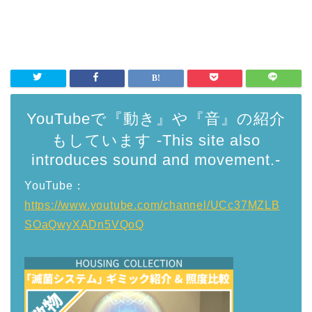
YouTubeで『動き』や『音』の紹介
もしています -This site also
introduces sound and movement.-
YouTube：
https://www.youtube.com/channel/UCc37MZLB
SOaQwyXADn5VQoQ