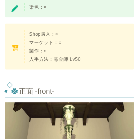
染色：
×
Shop購入：×
マーケット：○
製作：○
入手方法：
彫金師 Lv50
正面 -front-