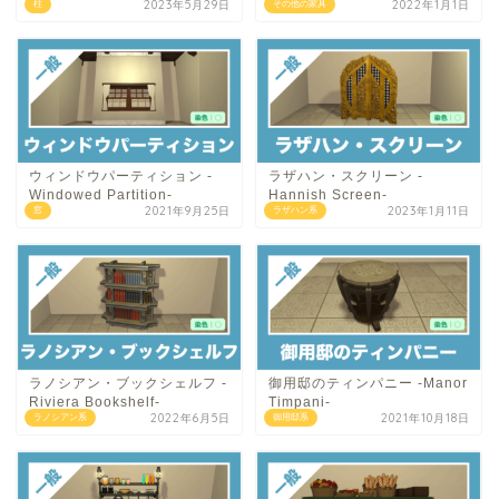
2023年5月29日
2022年1月1日
柱
その他の家具
ウィンドウパーティション -
ラザハン・スクリーン -
Windowed Partition-
Hannish Screen-
2021年9月25日
2023年1月11日
窓
ラザハン系
ラノシアン・ブックシェルフ -
御用邸のティンパニー -Manor
Riviera Bookshelf-
Timpani-
2022年6月5日
2021年10月18日
ラノシアン系
御用邸系