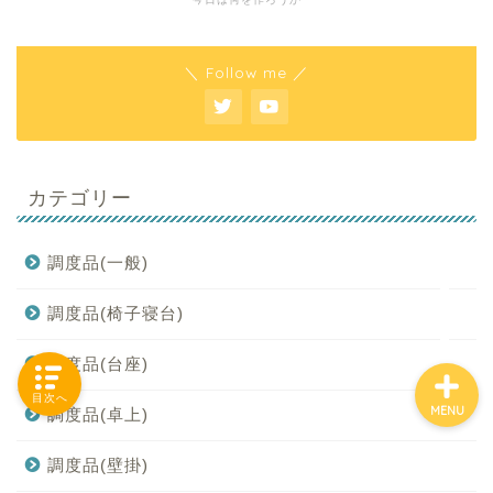
＼ Follow me ／
「カテゴリー」の一覧 -
Category List-
HOUSING COLLECTIONと
カテゴリー
は
ご要望はコチラから
調度品(一般)
調度品(椅子寝台)
調度品(台座)
目次へ
MENU
調度品(卓上)
調度品(壁掛)