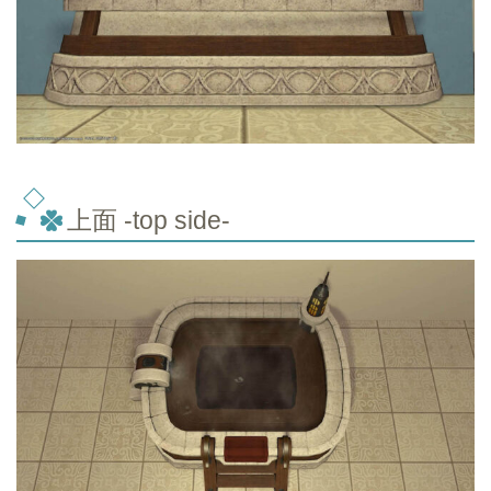
上面 -top
side-