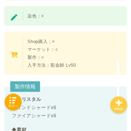
染色：
×
「カテゴリー」の一覧 -
Category List-
Shop購入：×
HOUSING COLLECTIONと
マーケット：○
は
製作：○
入手方法：
彫金師 Lv50
ご要望はコチラから
製作情報
◆
クリスタル
目次へ
ウィンドシャードx6
MENU
ファイアシャードx6
◆
素材