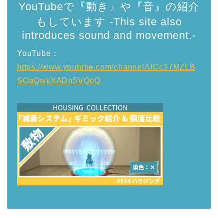
YouTubeで『動き』や『音』の紹介
もしています -This site also
introduces sound and movement.-
YouTube：
https://www.youtube.com/channel/UCc37MZLB
SOaQwyXADn5VQoQ