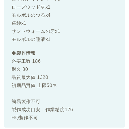
ローズウッド材
x1
モルボルのつるx4
羅紗
x1
サンドウォームの牙
x1
モルボルの唾液
x1
◆
製作情報
必要工数 186
耐久 80
品質最大値 1320
初期品質値 上限50％
簡易製作不可
製作成功目安：作業精度176
HQ製作不可