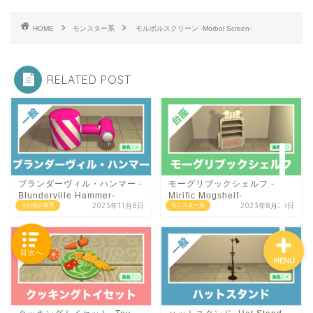
HOME
モンスター系
モルボルスクリーン -Morbol Screen-
「カテゴリー」の一覧 -
Category List-
RELATED POST
HOUSING COLLECTIONと
は
ご要望はコチラから
ブランダーヴィル・ハンマー -
モーグリブックシェルフ -
Blunderville Hammer-
Mirific Mogshelf-
2023年11月8日
2023年8月29日
その他の家具
モンスター系
目次へ
MENU