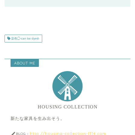
染色◯-can be dyed-
ABOUT ME
HOUSING COLLECTION
新たな家具を生み出そう。
http://housing-collection-ff14.com
BLOG：