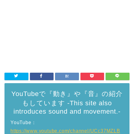
YouTubeで『動き』や『音』の紹介
もしています -This site also
introduces sound and movement.-
YouTube：
https://www.youtube.com/channel/UCc37MZLB