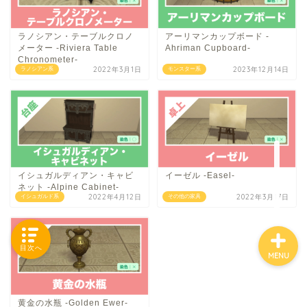
ラノシアン・テーブルクロノ
アーリマンカップボード -
メーター -Riviera Table
Ahriman Cupboard-
「カテゴリー」の一覧 -
Chronometer-
2022年3月1日
2023年12月14日
ラノシアン系
モンスター系
Category List-
HOUSING COLLECTIONと
は
ご要望はコチラから
イシュガルディアン・キャビ
イーゼル -Easel-
ネット -Alpine Cabinet-
2022年4月12日
2022年3月17日
イシュガルド系
その他の家具
目次へ
MENU
黄金の水瓶 -Golden Ewer-