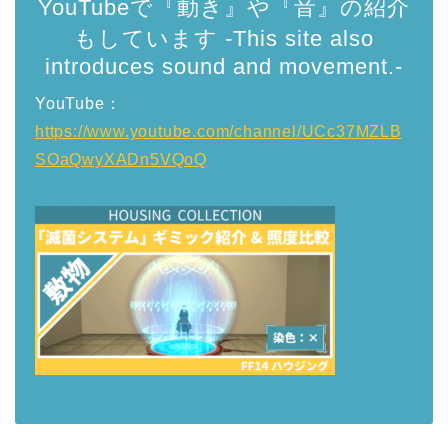
YouTubeで『動き』や『音』の紹介
もしています -This site also
introduces sound and movement.-
YouTube：
https://www.youtube.com/channel/UCc37MZLB
SOaQwyXADn5VQoQ