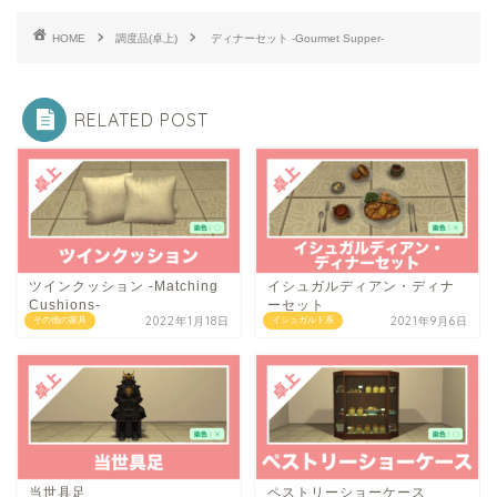
HOME
調度品(卓上)
ディナーセット -Gourmet Supper-
RELATED POST
ツインクッション -Matching
イシュガルディアン・ディナ
Cushions-
ーセット
2022年1月18日
2021年9月6日
その他の家具
イシュガルド系
当世具足
ペストリーショーケース