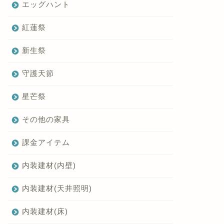
エッグハント
紅蓮祭
新生祭
守護天節
星芒祭
その他の家具
課金アイテム
内装建材(内壁)
内装建材(天井照明)
内装建材(床)