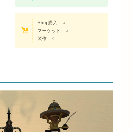
Shop購入：○
マーケット：○
製作：×