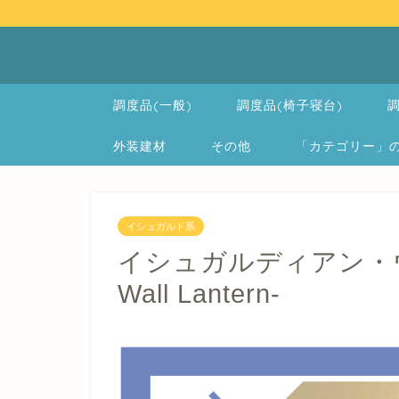
調度品(一般)
調度品(椅子寝台)
調
外装建材
その他
「カテゴリー」の一覧 
イシュガルド系
イシュガルディアン・ウォ
Wall Lantern-