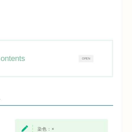
ontents
OPEN
-
染色：×