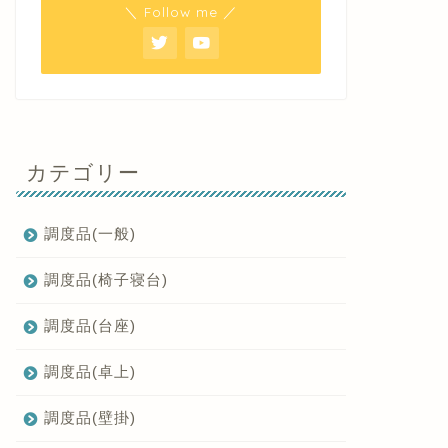
＼ Follow me ／
カテゴリー
調度品(一般)
調度品(椅子寝台)
調度品(台座)
調度品(卓上)
調度品(壁掛)