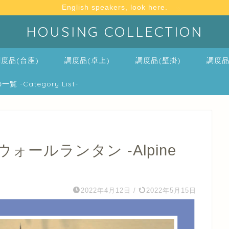
English speakers, look here.
HOUSING COLLECTION
度品(台座)
調度品(卓上)
調度品(壁掛)
調度品
-Category List-
ールランタン -Alpine
2022年4月12日
/
2022年5月15日