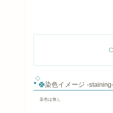
C
染色イメージ -staining
染色は無し