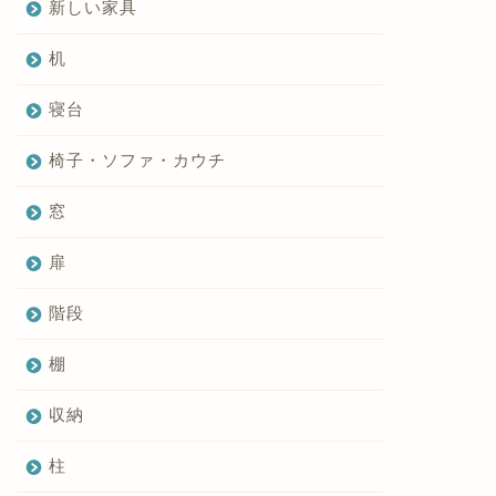
新しい家具
机
寝台
椅子・ソファ・カウチ
窓
扉
階段
棚
収納
柱