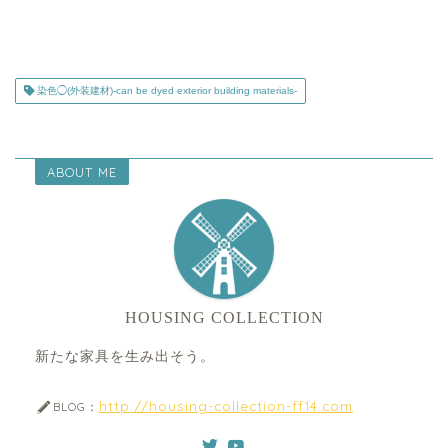
染色◯(外装建材)-can be dyed exterior building materials-
ABOUT ME
HOUSING COLLECTION
新たな家具を生み出そう。
http://housing-collection-ff14.com
BLOG：