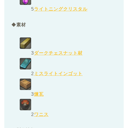
5
ライトニングクリスタル
◆
素材
3
ダークチェスナット材
2
ミスライトインゴット
3
煉瓦
2
ワニス