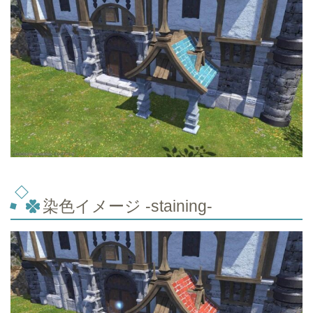
染色イメージ -staining-