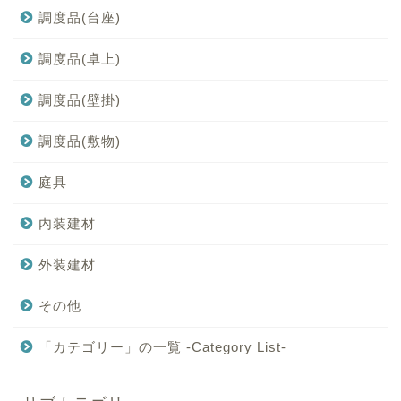
調度品(台座)
調度品(卓上)
調度品(壁掛)
調度品(敷物)
庭具
内装建材
外装建材
その他
「カテゴリー」の一覧 -Category List-