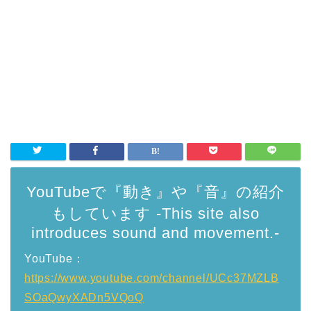
YouTubeで『動き』や『音』の紹介
もしています -This site also
introduces sound and movement.-
YouTube：
https://www.youtube.com/channel/UCc37MZLB
SOaQwyXADn5VQoQ